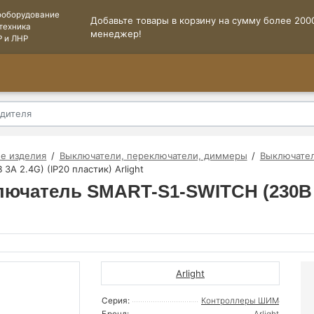
ооборудование
Добавьте товары в корзину на сумму более 2000
техника
менеджер!
Р и ЛНР
е изделия
Выключатели, переключатели, диммеры
Выключател
А 2.4G) (IP20 пластик) Arlight
лючатель SMART-S1-SWITCH (230В 3
Arlight
Серия:
Контроллеры ШИМ