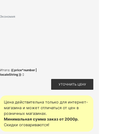
Экономия
Итого:
{{ price*number |
localeString }}
УТОЧНИТЬ ЦЕНУ
Цена действительна только для интернет-
магазина и может отличаться от цен в
розничных магазинах.
Минимальная сумма заказ от 2000р.
Скидки оговариваются!