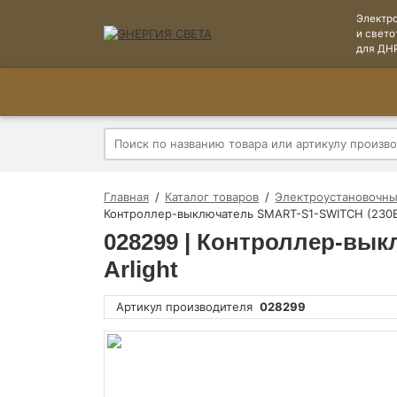
Электр
и свето
для ДН
Главная
Каталог товаров
Электроустановочны
Контроллер-выключатель SMART-S1-SWITCH (230В 3
028299 | Контроллер-вык
Arlight
Артикул производителя
028299