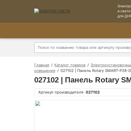
Электр
и свето
для ДН
Главная
Каталог товаров
Электроустановочны
освещения
027102 | Панель Rotary SMART-P28-DIM
027102 | Панель Rotary SM
Артикул производителя
027102