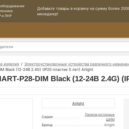
ооборудование
Добавьте товары в корзину на сумму более 2000
техника
менеджер!
Р и ЛНР
е изделия
Электроустановочные устройства различного назначе
 Black (12-24В 2.4G) (IP20 пластик 5 лет) Arlight
ART-P28-DIM Black (12-24В 2.4G) (IP
Arlight
Панели роторные
Серия:
ШИМ
Бренд:
Arlight