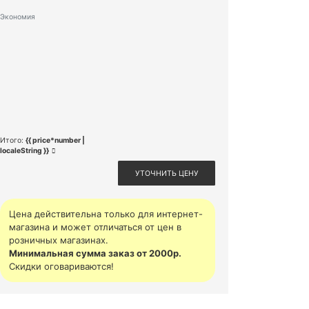
Экономия
Итого:
{{ price*number |
localeString }}
УТОЧНИТЬ ЦЕНУ
Цена действительна только для интернет-
магазина и может отличаться от цен в
розничных магазинах.
Минимальная сумма заказ от 2000р.
Скидки оговариваются!