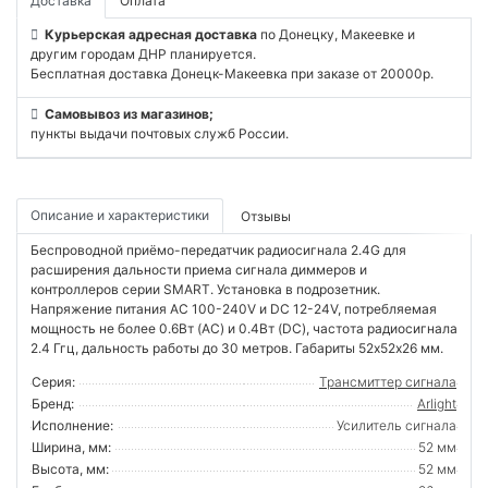
Доставка
Оплата
Курьерская адресная доставка
по Донецку, Макеевке и
другим городам ДНР планируется.
Бесплатная доставка Донецк-Макеевка при заказе от 20000р.
Самовывоз из магазинов;
пункты выдачи почтовых служб России.
Описание и характеристики
Отзывы
Беспроводной приёмо-передатчик радиосигнала 2.4G для
расширения дальности приема сигнала диммеров и
контроллеров серии SMART. Установка в подрозетник.
Напряжение питания AC 100-240V и DC 12-24V, потребляемая
мощность не более 0.6Вт (AC) и 0.4Вт (DC), частота радиосигнала
2.4 Ггц, дальность работы до 30 метров. Габариты 52х52х26 мм.
Серия:
Трансмиттер сигнала
Бренд:
Arlight
Исполнение:
Усилитель сигнала
Ширина, мм:
52 мм
Высота, мм:
52 мм