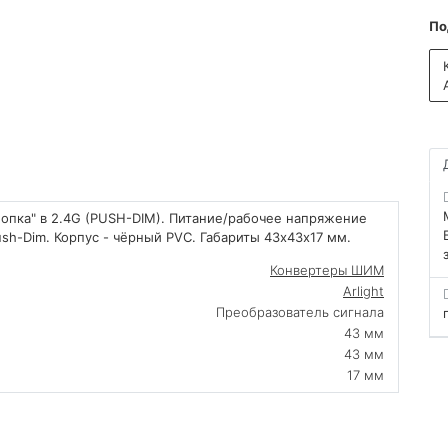
По
нопка" в 2.4G (PUSH-DIM). Питание/рабочее напряжение
sh-Dim. Корпус - чёрный PVC. Габариты 43х43x17 мм.
Конвертеры ШИМ
Arlight
Преобразователь сигнала
43 мм
43 мм
17 мм