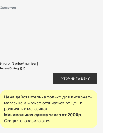
Экономия
Итого:
{{ price*number |
localeString }}
УТОЧНИТЬ ЦЕНУ
Цена действительна только для интернет-
магазина и может отличаться от цен в
розничных магазинах.
Минимальная сумма заказ от 2000р.
Скидки оговариваются!