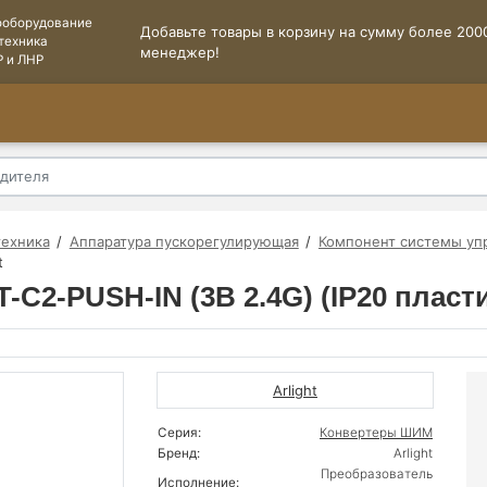
ооборудование
Добавьте товары в корзину на сумму более 2000
техника
менеджер!
Р и ЛНР
техника
Аппаратура пускорегулирующая
Компонент системы уп
t
C2-PUSH-IN (3В 2.4G) (IP20 пластик
Arlight
Серия:
Конвертеры ШИМ
Бренд:
Arlight
Преобразователь
Исполнение: