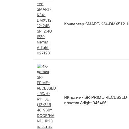
Конвертер SMART-K24-DMX512 12-2
ИК-датчик SR-PRIME-RECESSED-I
пластик Arlight 046466