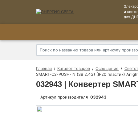
Электр
и свето
для ДН
Главная
Каталог товаров
Освещение
Свето
SMART-C2-PUSH-IN (3В 2.4G) (IP20 пластик) Arligh
032943 | Конвертер SMART-
Артикул производителя
032943