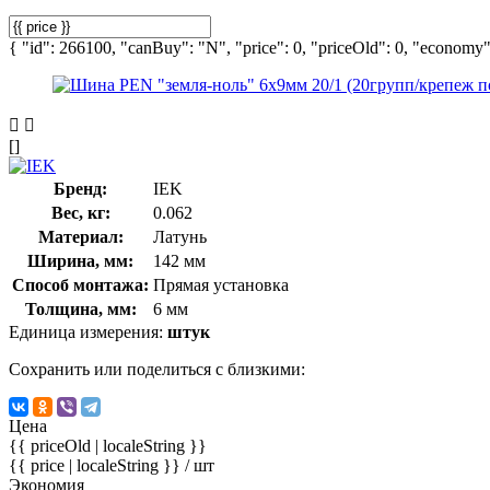
{ "id": 266100, "canBuy": "N", "price": 0, "priceOld": 0, "economy":
[]
Бренд:
IEK
Вес, кг:
0.062
Материал:
Латунь
Ширина, мм:
142 мм
Способ монтажа:
Прямая установка
Толщина, мм:
6 мм
Единица измерения:
штук
Сохранить или поделиться с близкими:
Цена
{{ priceOld | localeString }}
{{ price | localeString }}
/ шт
Экономия