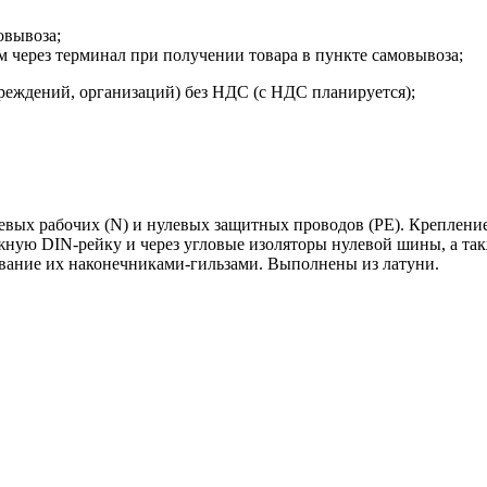
овывоза;
м через терминал при получении товара в пункте самовывоза;
реждений, организаций) без НДС (с НДС планируется);
ых рабочих (N) и нулевых защитных проводов (РЕ). Крепление 
тажную DIN-рейку и через угловые изоляторы нулевой шины, а т
ание их наконечниками-гильзами. Выполнены из латуни.