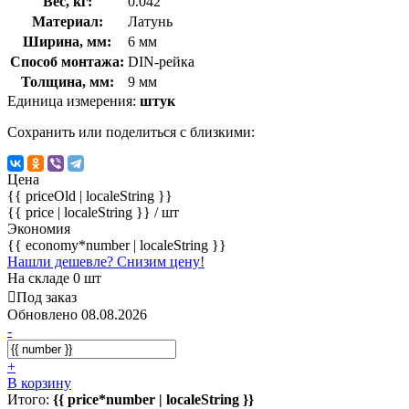
Вес, кг:
0.042
Материал:
Латунь
Ширина, мм:
6 мм
Способ монтажа:
DIN-рейка
Толщина, мм:
9 мм
Единица измерения:
штук
Сохранить или поделиться с близкими:
Цена
{{ priceOld | localeString }}
{{ price | localeString }}
/ шт
Экономия
{{ economy*number | localeString }}
Нашли дешевле? Снизим цену!
На складе 0 шт
Под заказ
Обновлено 08.08.2026
-
+
В корзину
Итого:
{{ price*number | localeString }}