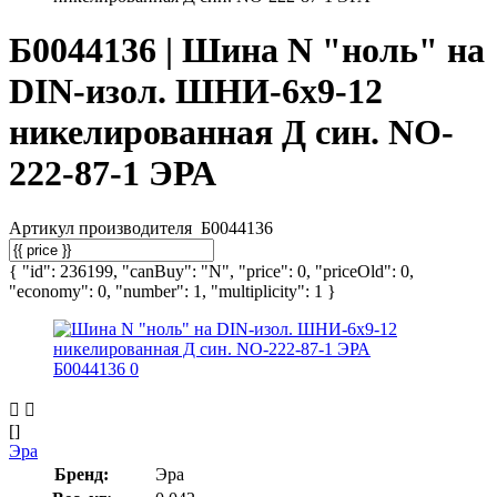
Б0044136 | Шина N "ноль" на
DIN-изол. ШНИ-6х9-12
никелированная Д син. NO-
222-87-1 ЭРА
Артикул производителя
Б0044136
{ "id": 236199, "canBuy": "N", "price": 0, "priceOld": 0,
"economy": 0, "number": 1, "multiplicity": 1 }
[]
Эра
Бренд:
Эра