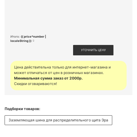
Итого:
{{ price*number |
localeString }}
УТОЧНИТЬ ЦЕНУ
Цена действительна только для интернет-магазина и
может отличаться от цен в розничных магазинах.
Минимальная сумма заказ от 2000р.
Скидки оговариваются!
Подборки товаров:
Заземляющая шина для распределительного щита Эра