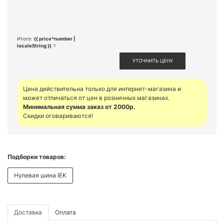
Итого:
{{ price*number |
localeString }}
УТОЧНИТЬ ЦЕНУ
Цена действительна только для интернет-магазина и
может отличаться от цен в розничных магазинах.
Минимальная сумма заказ от 2000р.
Скидки оговариваются!
Подборки товаров:
Нулевая шина IEK
Доставка
Оплата