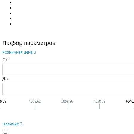
Подбор параметров
Розничная цена
От
До
9.29
1569.62
3059.96
4550.29
6040
Наличие