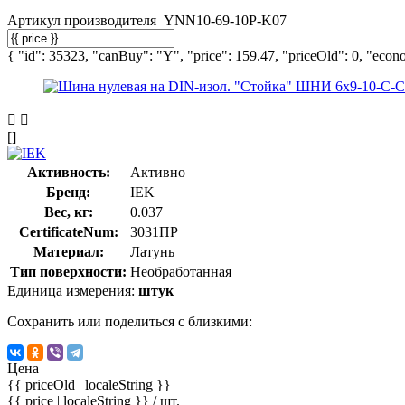
Артикул производителя
YNN10-69-10P-K07
{ "id": 35323, "canBuy": "Y", "price": 159.47, "priceOld": 0, "econo
[]
Активность:
Активно
Бренд:
IEK
Вес, кг:
0.037
CertificateNum:
3031ПР
Материал:
Латунь
Тип поверхности:
Необработанная
Единица измерения:
штук
Сохранить или поделиться с близкими:
Цена
{{ priceOld | localeString }}
{{ price | localeString }}
/ шт.