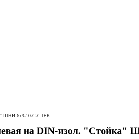
а" ШНИ 6х9-10-С-С IEK
левая на DIN-изол. "Стойка" 