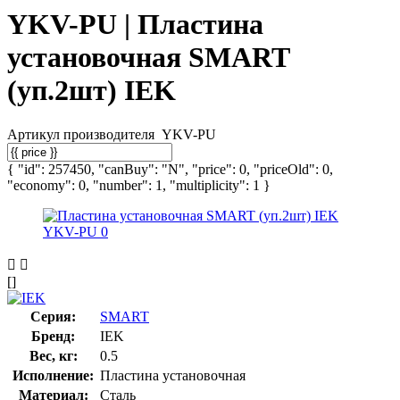
YKV-PU | Пластина
установочная SMART
(уп.2шт) IEK
Артикул производителя
YKV-PU
{ "id": 257450, "canBuy": "N", "price": 0, "priceOld": 0,
"economy": 0, "number": 1, "multiplicity": 1 }
[]
Серия:
SMART
Бренд:
IEK
Вес, кг:
0.5
Исполнение:
Пластина установочная
Материал:
Сталь