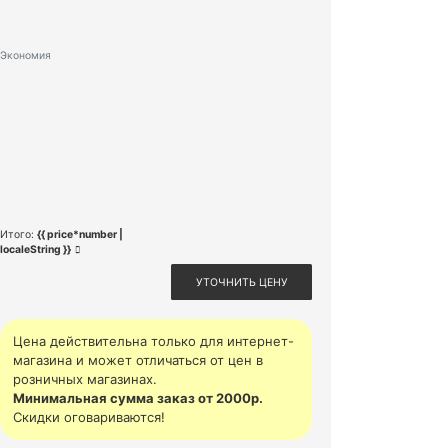
Экономия
Итого:
{{ price*number |
localeString }}
УТОЧНИТЬ ЦЕНУ
Цена действительна только для интернет-
магазина и может отличаться от цен в
розничных магазинах.
Минимальная сумма заказ от 2000р.
Скидки оговариваются!