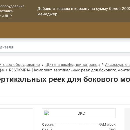
ооборудование
Добавьте товары в корзину на сумму более 2000
техника
менеджер!
Р и ЛНР
итовое оборудование
Щиты и шкафы, шинопровод
Аксессуары 
фа
R5STKMP14 | Комплект вертикальных реек для бокового монта
ертикальных реек для бокового м
Серия:
RAM block