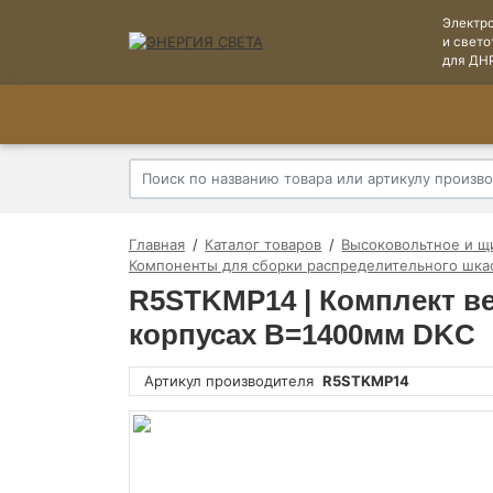
Электр
и свето
для ДН
Главная
Каталог товаров
Высоковольтное и щ
Компоненты для сборки распределительного шка
R5STKMP14 | Комплект в
корпусах В=1400мм DKC
Артикул производителя
R5STKMP14