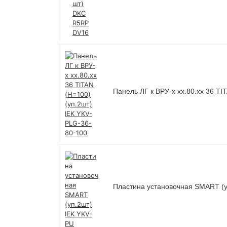
Панель ЛГ к ВРУ-х хх.80.хх 36 TI
Пластина установочная SMART (у