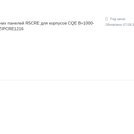
Под заказ
них панелей R5CRE для корпусов CQE В=1000-
Обновлено 07.08.
ZIPCRE1216