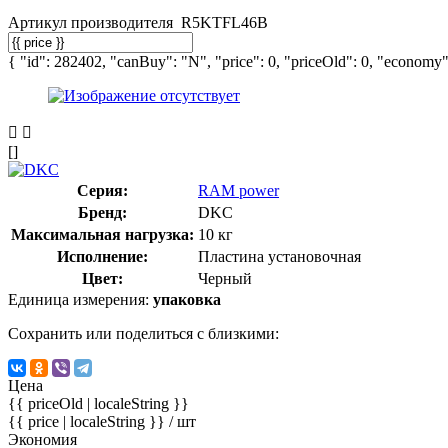
Артикул производителя
R5KTFL46B
{ "id": 282402, "canBuy": "N", "price": 0, "priceOld": 0, "economy":
[]
Серия:
RAM power
Бренд:
DKC
Максимальная нагрузка:
10 кг
Исполнение:
Пластина установочная
Цвет:
Черный
Единица измерения:
упаковка
Сохранить или поделиться с близкими:
Цена
{{ priceOld | localeString }}
{{ price | localeString }}
/ шт
Экономия