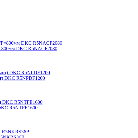
/Г=800мм DKC R5NACF2080
шт) DKC R5NPDF1200
) DKC R5NTFE1600
 R5NKRS36B