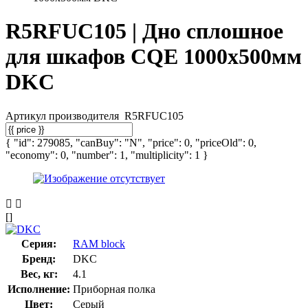
R5RFUC105 | Дно сплошное
для шкафов CQE 1000х500мм
DKC
Артикул производителя
R5RFUC105
{ "id": 279085, "canBuy": "N", "price": 0, "priceOld": 0,
"economy": 0, "number": 1, "multiplicity": 1 }
[]
Серия:
RAM block
Бренд:
DKC
Вес, кг:
4.1
Исполнение:
Приборная полка
Цвет:
Серый