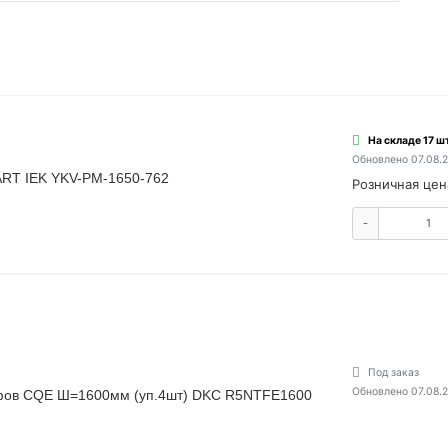
На складе 17 шт
Обновлено 07.08.
RT IEK YKV-PM-1650-762
Розничная цен
-
Под заказ
Обновлено 07.08.
афов CQE Ш=1600мм (уп.4шт) DKC R5NTFE1600