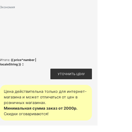
Экономия
Итого:
{{ price*number |
localeString }}
УТОЧНИТЬ ЦЕНУ
Цена действительна только для интернет-
магазина и может отличаться от цен в
розничных магазинах.
Минимальная сумма заказ от 2000р.
Скидки оговариваются!