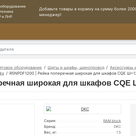
ооборудование
Добавьте товары в корзину на сумму более 2000
техника
менеджер!
Р и ЛНР
итовое оборудование
Щиты и шкафы, шинопровод
Аксессуары 
фа
R5NPDF1200 | Рейка поперечная широкая для шкафов CQE Ш=1
еречная широкая для шкафов CQE 
Серия:
RAM block
Бренд:
DKC
Вес, кг:
1.5