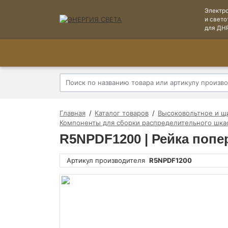
Электр
и свето
для ДН
Главная
Каталог товаров
Высоковольтное и щ
Компоненты для сборки распределительного шка
R5NPDF1200 | Рейка поп
Артикул производителя
R5NPDF1200