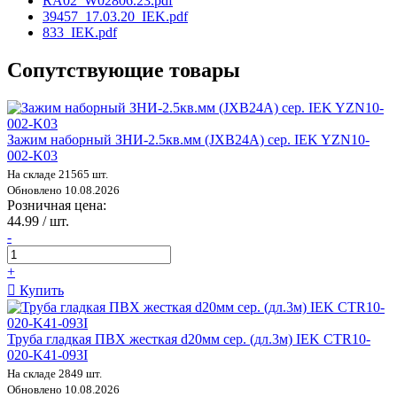
RA02_W02806.23.pdf
39457_17.03.20_IEK.pdf
833_IEK.pdf
Сопутствующие товары
Зажим наборный ЗНИ-2.5кв.мм (JXB24А) сер. IEK YZN10-
002-K03
На складе 21565 шт.
Обновлено 10.08.2026
Розничная цена:
44.99 / шт.
-
+
Купить
Труба гладкая ПВХ жесткая d20мм сер. (дл.3м) IEK CTR10-
020-K41-093I
На складе 2849 шт.
Обновлено 10.08.2026