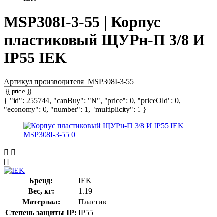
MSP308I-3-55 | Корпус
пластиковый ЩУРн-П 3/8 И
IP55 IEK
Артикул производителя
MSP308I-3-55
{ "id": 255744, "canBuy": "N", "price": 0, "priceOld": 0,
"economy": 0, "number": 1, "multiplicity": 1 }
[]
Бренд:
IEK
Вес, кг:
1.19
Материал:
Пластик
Степень защиты IP:
IP55