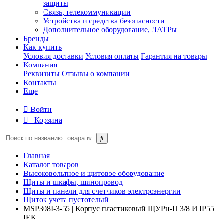
защиты
Связь, телекоммуникации
Устройства и средства безопасности
Дополнительное оборудование, ЛАТРы
Бренды
Как купить
Условия доставки
Условия оплаты
Гарантия на товары
Компания
Реквизиты
Отзывы о компании
Контакты
Еще
Войти
Корзина
Главная
Каталог товаров
Высоковольтное и щитовое оборудование
Щиты и шкафы, шинопровод
Щиты и панели для счетчиков электроэнергии
Щиток учета пустотелый
MSP308I-3-55 | Корпус пластиковый ЩУРн-П 3/8 И IP55
IEK