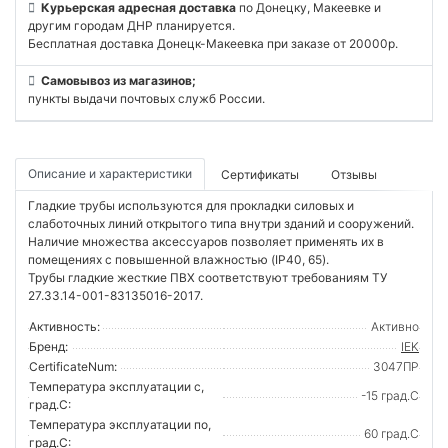
Курьерская адресная доставка
по Донецку, Макеевке и
другим городам ДНР планируется.
Бесплатная доставка Донецк-Макеевка при заказе от 20000р.
Самовывоз из магазинов;
пункты выдачи почтовых служб России.
Описание и характеристики
Сертификаты
Отзывы
Гладкие трубы используются для прокладки силовых и
слаботочных линий открытого типа внутри зданий и сооружений.
Наличие множества аксессуаров позволяет применять их в
помещениях с повышенной влажностью (IP40, 65).
Трубы гладкие жесткие ПВХ соответствуют требованиям ТУ
27.33.14-001-83135016-2017.
Активность:
Активно
Бренд:
IEK
CertificateNum:
3047ПР
Температура эксплуатации с,
-15 град.C
град.C:
Температура эксплуатации по,
60 град.C
град.C: