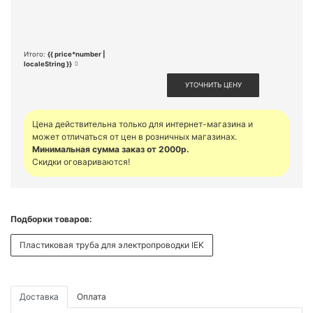
Итого:
{{ price*number |
localeString }}
УТОЧНИТЬ ЦЕНУ
Цена действительна только для интернет-магазина и
может отличаться от цен в розничных магазинах.
Минимальная сумма заказ от 2000р.
Скидки оговариваются!
Подборки товаров:
Пластиковая труба для электропроводки IEK
Доставка
Оплата