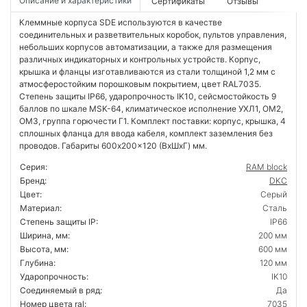
Описание и характеристики
Сертификаты
Отзывы
Клеммные корпуса SDE используются в качестве
соединительных и разветвительных коробок, пультов управления,
небольших корпусов автоматизации, а также для размещения
различных индикаторных и контрольных устройств. Корпус,
крышка и фланцы изготавливаются из стали толщиной 1,2 мм с
атмосферостойким порошковым покрытием, цвет RAL7035.
Степень защиты IP66, ударопрочность IK10, сейсмостойкость 9
баллов по шкале MSK-64, климатическое исполнение УХЛ1, ОМ2,
ОМ3, группа горючести Г1. Комплект поставки: корпус, крышка, 4
сплошных фланца для ввода кабеля, комплект заземления без
проводов. Габариты 600x200x120 (ВхШхГ) мм.
Серия:
RAM block
Бренд:
DKC
Цвет:
Серый
Материал:
Сталь
Степень защиты IP:
IP66
Ширина, мм:
200 мм
Высота, мм:
600 мм
Глубина:
120 мм
Ударопрочность:
IK10
Соединяемый в ряд:
Да
Номер цвета ral:
7035