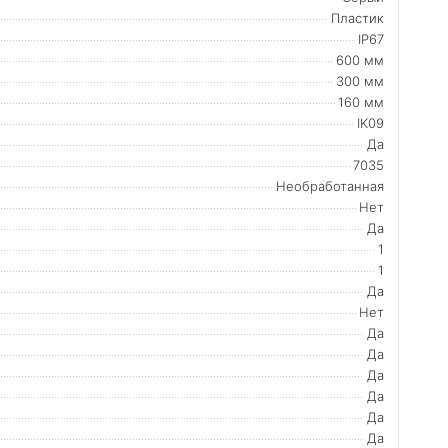
Пластик
IP67
600 мм
300 мм
160 мм
IK09
Да
7035
Необработанная
Нет
Да
1
1
Да
Нет
Да
Да
Да
Да
Да
Да