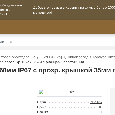
ооборудование
Добавьте товары в корзину на сумму более 2000
техника
менеджер!
Р и ЛНР
итовое оборудование
Щиты и шкафы, шинопровод
Корпуса щит
7 с прозр. крышкой 35мм с фланцами пластик. DKC
х160мм IP67 с прозр. крышкой 35мм
Серия:
RAM box
Бренд:
DKC
Вес, кг:
1