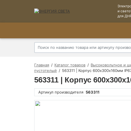
Электр
и свето
для ДН
Главная
Каталог товаров
Высоковольтное и щ
пустотелый
563311 | Корпус 600х300х160мм IP6
563311 | Корпус 600х300
Артикул производителя
563311