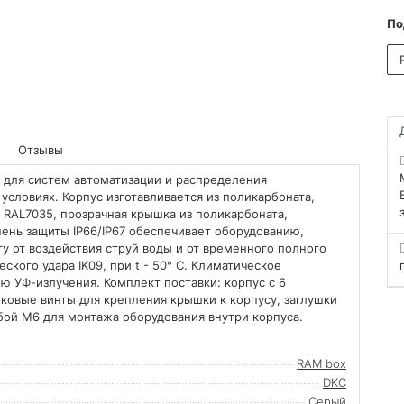
По
Отзывы
 для систем автоматизации и распределения
условиях. Корпус изготавливается из поликарбоната,
т RAL7035, прозрачная крышка из поликарбоната,
пень защиты IP66/IP67 обеспечивает оборудованию,
у от воздействия струй воды и от временного полного
ского удара IK09, при t - 50° C. Климатическое
ю УФ-излучения. Комплект поставки: корпус с 6
ковые винты для крепления крышки к корпусу, заглушки
ьбой M6 для монтажа оборудования внутри корпуса.
RAM box
DKC
Серый