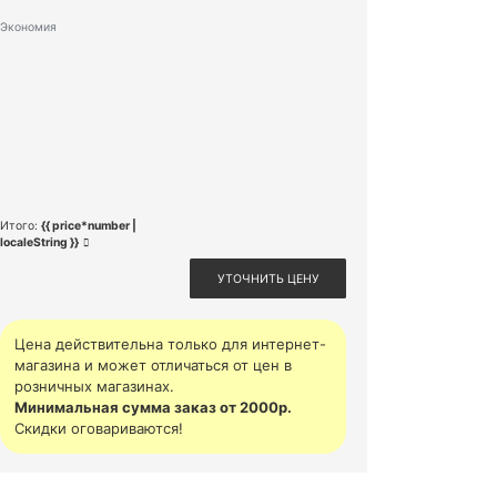
Экономия
Итого:
{{ price*number |
localeString }}
УТОЧНИТЬ ЦЕНУ
Цена действительна только для интернет-
магазина и может отличаться от цен в
розничных магазинах.
Минимальная сумма заказ от 2000р.
Скидки оговариваются!