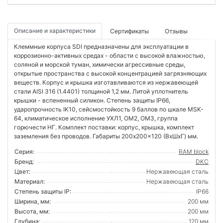
Описание и характеристики
Сертификаты
Отзывы
Клеммные корпуса SDI предназначены для эксплуатации в
коррозионно-активных средах - области с высокой влажностью,
соляной и морской туман, химически агрессивные среды,
открытые пространства с высокой концентрацией загрязняющих
веществ. Корпус и крышка изготавливаются из нержавеющей
стали AISI 316 (1.4401) толщиной 1,2 мм. Литой уплотнитель
крышки - вспененный силикон. Степень защиты IP66,
ударопрочность IK10, сейсмостойкость 9 баллов по шкале MSK-
64, климатическое исполнение УХЛ1, ОМ2, ОМ3, группа
горючести НГ. Комплект поставки: корпус, крышка, комплект
заземления без проводов. Габариты 200x200x120 (ВхШхГ) мм.
Серия:
RAM block
Бренд:
DKC
Цвет:
Нержавеющая сталь
Материал:
Нержавеющая сталь
Степень защиты IP:
IP66
Ширина, мм:
200 мм
Высота, мм:
200 мм
Глубина:
120 мм