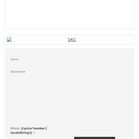
Цена
Экономия
Итого:
{{ price*number |
localeString }}