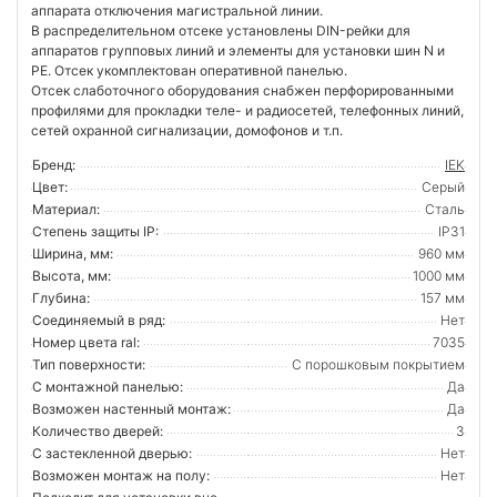
аппарата отключения магистральной линии.
В распределительном отсеке установлены DIN-рейки для
аппаратов групповых линий и элементы для установки шин N и
РЕ. Отсек укомплектован оперативной панелью.
Отсек слаботочного оборудования снабжен перфорированными
профилями для прокладки теле- и радиосетей, телефонных линий,
сетей охранной сигнализации, домофонов и т.п.
Бренд:
IEK
Цвет:
Серый
Материал:
Сталь
Степень защиты IP:
IP31
Ширина, мм:
960 мм
Высота, мм:
1000 мм
Глубина:
157 мм
Соединяемый в ряд:
Нет
Номер цвета ral:
7035
Тип поверхности:
С порошковым покрытием
С монтажной панелью:
Да
Возможен настенный монтаж:
Да
Количество дверей:
3
С застекленной дверью:
Нет
Возможен монтаж на полу:
Нет