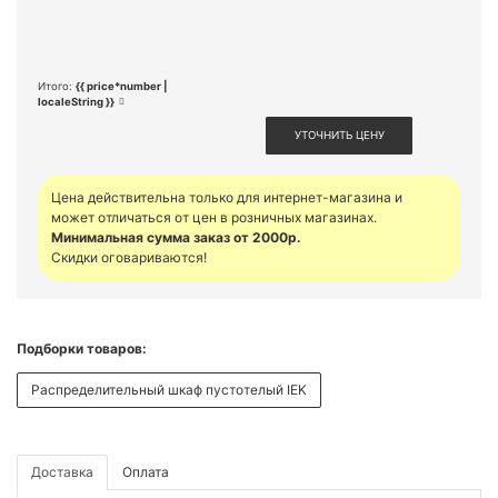
Итого:
{{ price*number |
localeString }}
УТОЧНИТЬ ЦЕНУ
Цена действительна только для интернет-магазина и
может отличаться от цен в розничных магазинах.
Минимальная сумма заказ от 2000р.
Скидки оговариваются!
Подборки товаров:
Распределительный шкаф пустотелый IEK
Доставка
Оплата