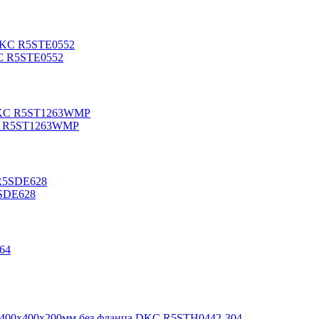
KC R5STE0552
KC R5ST1263WMP
5SDE628