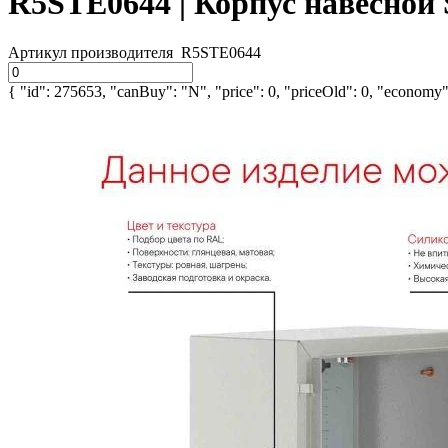
R5STE0644 | Корпус навесной
Артикул производителя
R5STE0644
{ "id": 275653, "canBuy": "N", "price": 0, "priceOld": 0, "economy":