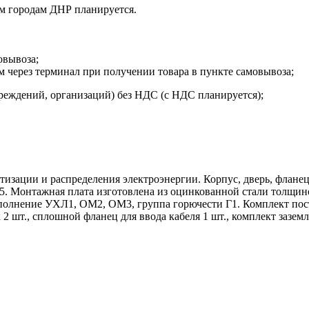
м городам ДНР планируется.
овывоза;
м через терминал при получении товара в пункте самовывоза;
реждений, организаций) без НДС (с НДС планируется);
тизации и распределения электроэнергии. Корпус, дверь, флане
 Монтажная плата изготовлена из оцинкованной стали толщиной
полнение УХЛ1, ОМ2, ОМ3, группа горючести Г1. Комплект поста
2 шт., сплошной фланец для ввода кабеля 1 шт., комплект зазе