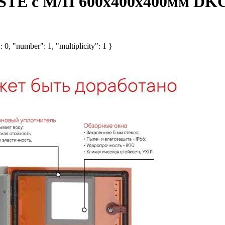
 STE с М/П 600х400х400мм DK
 0, "number": 1, "multiplicity": 1 }