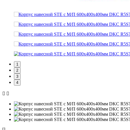
1
2
3
4
[]