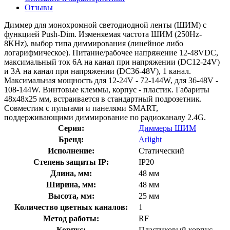
Отзывы
Диммер для монохромной светодиодной ленты (ШИМ) с
функцией Push-Dim. Изменяемая частота ШИМ (250Hz-
8KHz), выбор типа диммирования (линейное либо
логарифмическое). Питание/рабочее напряжение 12-48VDC,
максимальный ток 6A на канал при напряжении (DC12-24V)
и 3А на канал при напряжении (DC36-48V), 1 канал.
Максимальная мощность для 12-24V - 72-144W, для 36-48V -
108-144W. Винтовые клеммы, корпус - пластик. Габариты
48x48x25 мм, встраивается в стандартный подрозетник.
Совместим с пультами и панелями SMART,
поддерживающими диммирование по радиоканалу 2.4G.
Серия:
Диммеры ШИМ
Бренд:
Arlight
Исполнение:
Статический
Степень защиты IP:
IP20
Длина, мм:
48 мм
Ширина, мм:
48 мм
Высота, мм:
25 мм
Количество цветных каналов:
1
Метод работы:
RF
Корпус:
Пластиковый корпус