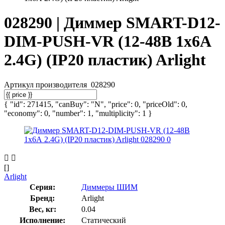
028290 | Диммер SMART-D12-
DIM-PUSH-VR (12-48В 1х6А
2.4G) (IP20 пластик) Arlight
Артикул производителя
028290
{ "id": 271415, "canBuy": "N", "price": 0, "priceOld": 0,
"economy": 0, "number": 1, "multiplicity": 1 }
[]
Arlight
Серия:
Диммеры ШИМ
Бренд:
Arlight
Вес, кг:
0.04
Исполнение:
Статический