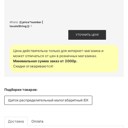
Итого:
{{ price*number |
localeString }}
УТОЧНИТЬ ЦЕНУ
Цена действительна только для интернет-магазина и
может отличаться от цен в розничных магазинах.
Минимальная сумма заказ от 2000р.
Скидки оговариваются!
Подборки товаров:
Щиток распределительный малогабаритный IEK
Доставка
Оплата