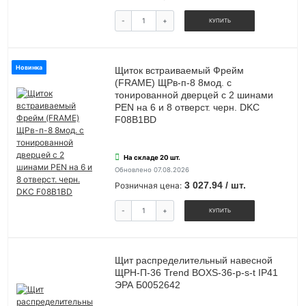
-
+
КУПИТЬ
Новинка
Щиток встраиваемый Фрейм
(FRAME) ЩРв-п-8 8мод. с
тонированной дверцей с 2 шинами
PEN на 6 и 8 отверст. черн. DKC
F08B1BD
На складе 20 шт.
Обновлено 07.08.2026
3 027.94 / шт.
Розничная цена:
-
+
КУПИТЬ
Щит распределительный навесной
ЩРН-П-36 Trend BOXS-36-p-s-t IP41
ЭРА Б0052642