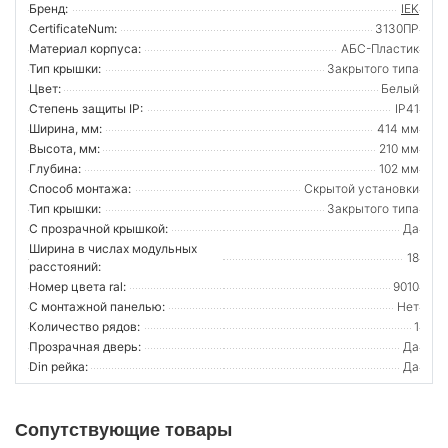
Бренд:
IEK
CertificateNum:
3130ПР
Материал корпуса:
АБС-Пластик
Тип крышки:
Закрытого типа
Цвет:
Белый
Степень защиты IP:
IP41
Ширина, мм:
414 мм
Высота, мм:
210 мм
Глубина:
102 мм
Способ монтажа:
Скрытой установки
Тип крышки:
Закрытого типа
С прозрачной крышкой:
Да
Ширина в числах модульных
18
расстояний:
Номер цвета ral:
9010
С монтажной панелью:
Нет
Количество рядов:
1
Прозрачная дверь:
Да
Din рейка:
Да
Сопутствующие товары