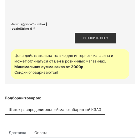
Итого:
{{ price*number |
localeString }}
УТОЧНИТЬ ЦЕНУ
Цена действительна только для интернет-магазина и
может отличаться от цен в розничных магазинах.
Минимальная сумма заказ от 2000р.
Скидки оговариваются!
Подборки товаров:
Щиток распределительный малогабаритный КЭАЗ
Доставка
Оплата