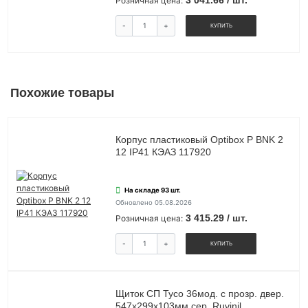
3 041.66 / шт.
Розничная цена:
-
+
КУПИТЬ
Похожие товары
Корпус пластиковый Optibox P BNK 2
12 IP41 КЭАЗ 117920
На складе 93 шт.
Обновлено 05.08.2026
3 415.29 / шт.
Розничная цена:
-
+
КУПИТЬ
Щиток СП Тусо 36мод. с прозр. двер.
547х299х103мм сер. Ruvinil