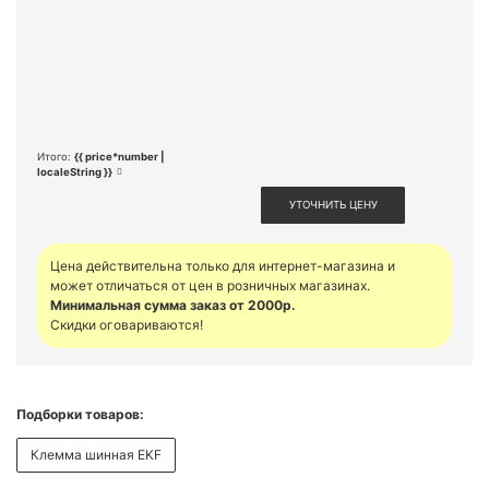
Итого:
{{ price*number |
localeString }}
УТОЧНИТЬ ЦЕНУ
Цена действительна только для интернет-магазина и
может отличаться от цен в розничных магазинах.
Минимальная сумма заказ от 2000р.
Скидки оговариваются!
Подборки товаров:
Клемма шинная EKF