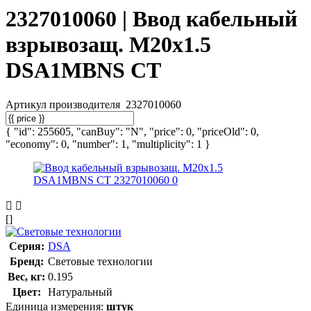
2327010060 | Ввод кабельный
взрывозащ. М20х1.5
DSA1MBNS СТ
Артикул производителя
2327010060
{ "id": 255605, "canBuy": "N", "price": 0, "priceOld": 0,
"economy": 0, "number": 1, "multiplicity": 1 }
[]
Серия:
DSA
Бренд:
Световые технологии
Вес, кг:
0.195
Цвет:
Натуральный
Единица измерения:
штук