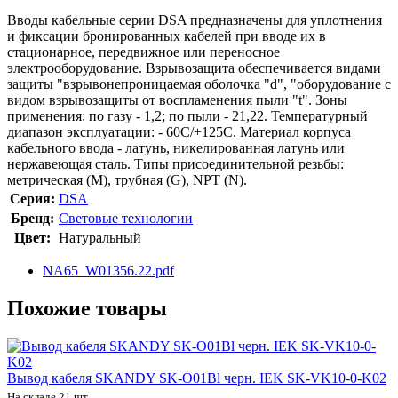
Вводы кабельные серии DSA предназначены для уплотнения
и фиксации бронированных кабелей при вводе их в
стационарное, передвижное или переносное
электрооборудование. Взрывозащита обеспечивается видами
защиты "взрывонепроницаемая оболочка "d", "оборудование с
видом взрывозащиты от воспламенения пыли "t". Зоны
применения: по газу - 1,2; по пыли - 21,22. Температурный
диапазон эксплуатации: - 60С/+125С. Материал корпуса
кабельного ввода - латунь, никелированная латунь или
нержавеющая сталь. Типы присоединительной резьбы:
метрическая (M), трубная (G), NPT (N).
Серия:
DSA
Бренд:
Световые технологии
Цвет:
Натуральный
NA65_W01356.22.pdf
Похожие товары
Вывод кабеля SKANDY SK-O01Bl черн. IEK SK-VK10-0-K02
На складе 21 шт.