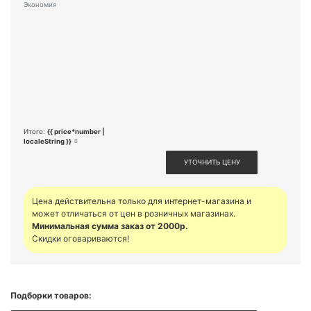
Экономия
Итого:
{{ price*number |
localeString }}
УТОЧНИТЬ ЦЕНУ
Цена действительна только для интернет-магазина и
может отличаться от цен в розничных магазинах.
Минимальная сумма заказ от 2000р.
Скидки оговариваются!
Подборки товаров: