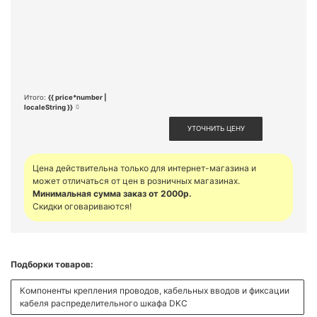
Итого:
{{ price*number |
localeString }}
УТОЧНИТЬ ЦЕНУ
Цена действительна только для интернет-магазина и
может отличаться от цен в розничных магазинах.
Минимальная сумма заказ от 2000р.
Скидки оговариваются!
Подборки товаров:
Компоненты крепления проводов, кабельных вводов и фиксации
кабеля распределительного шкафа DKC