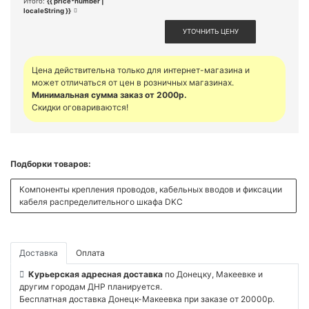
Итого:
{{ price*number |
localeString }}
УТОЧНИТЬ ЦЕНУ
Цена действительна только для интернет-магазина и
может отличаться от цен в розничных магазинах.
Минимальная сумма заказ от 2000р.
Скидки оговариваются!
Подборки товаров:
Компоненты крепления проводов, кабельных вводов и фиксации
кабеля распределительного шкафа DKC
Доставка
Оплата
Курьерская адресная доставка
по Донецку, Макеевке и
другим городам ДНР планируется.
Бесплатная доставка Донецк-Макеевка при заказе от 20000р.