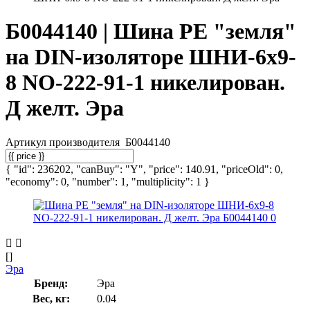
Б0044140 | Шина PE "земля"
на DIN-изоляторе ШНИ-6х9-
8 NO-222-91-1 никелирован.
Д желт. Эра
Артикул производителя
Б0044140
{ "id": 236202, "canBuy": "Y", "price": 140.91, "priceOld": 0,
"economy": 0, "number": 1, "multiplicity": 1 }
[]
Эра
Бренд:
Эра
Вес, кг:
0.04