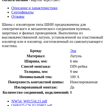
Описание и характеристики
Сертификаты
Отзывы
Шины с изолятором типа ШНИ предназначены для
электрического и механического соединения нулевых,
защитных и фазных проводников. Выполнены из
высококачестввенной латуни, установленной на пластиковый
изолятор или в изолятор, изготовленный из самозатухающего
пластика.
Бренд:
Эра
Материал:
Латунь
Ширина, мм:
6 мм
Способ монтажа:
DIN-рейка
Толщина, мм:
9 мм
Номинальный ток:
100 А
Поверхность контактной шины:
Никелированная
Изолированный монтаж:
Да
Количество соединений, подключений:
8
NW54_W01534.21.pdf
OSP.025.CN.02.05802.pdf