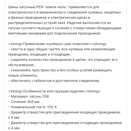
Шины латунные PEN "земля-ноль" применяются для
электрического и механического соединения нулевых, защитных
и фазных проводников в электрических щитах и
распределительных устройствах. Изделия выполняются из
латуни соответствующего сечения с отверстиями обладающими
винтовыми зажимами для подключения проводников.
<strong>Применение «нулевых» шин позволяет:</strong>
- свести в одну общую группу все нулевые или заземляющие
проводники, входящие и отходящие,
- сократить количество проводников в щитке, что упрощает его
обслуживание,
- сэкономить пространство и без особых усилий размещать
новые элементы,
- обеспечить стабильное и долговечное соединение.
<strong>Особенности конструкции изделия:</strong>
- Материал: латунь Л56
- Сечение: 6х9 мм
- Номинальный ток In: 100 А
- Диаметр отверстия для присоединения входящих проводников:
o 6 мм
- Диаметр отверстия для присоединения отходящих проводников:
o 4 мм