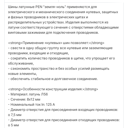
Шины латунные PEN "земля-ноль" применяются для
электрического и механического соединения нулевых, защитных
и фазных проводников в электрических щитах и
распределительных устройствах. Изделия выполняются из
латуни соответствующего сечения с отверстиями обладающими
винтовыми зажимами для подключения проводников.
<strong>Применение «нулевых» шин позволяет:</strong>
- свести в одну общую группу все нулевые или заземляющие
проводники, входящие и отходящие,
- сократить количество проводников в щитке, что упрощает его
обслуживание,
- сэкономить пространство и без особых усилий размещать
новые элементы,
- обеспечить стабильное и долговечное соединение.
<strong>Особенности конструкции изделия:</strong>
- Материал: латунь Л56
- Сечение: 8х12 мм
- Номинальный ток In: 125 А
- Диаметр отверстия для присоединения входящих проводников:
o 7,5 мм
- Диаметр отверстия для присоединения отходящих проводников:
o 5 мм