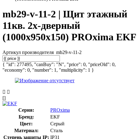
mb29-v-11-2 | Щит этажный
11кв. 2х-дверный
(1000х950х150) PROxima EKF
Артикул производителя
mb29-v-11-2
{ "id": 277495, "canBuy": "N", "price": 0, "priceOld": 0,
"economy": 0, "number": 1, "multiplicity": 1 }
[]
Серия:
PROxima
Бренд:
EKF
Цвет:
Серый
Материал:
Сталь
Степень защиты IP:
IP31