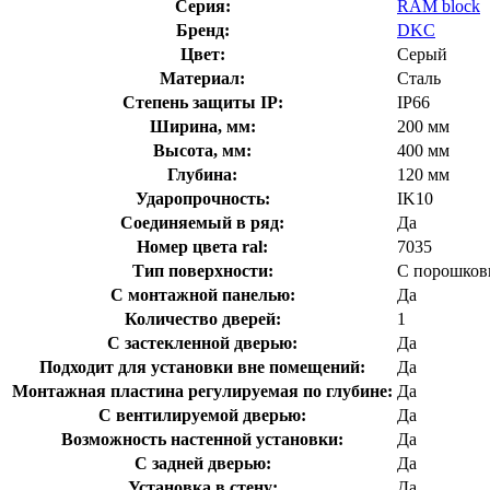
Серия:
RAM block
Бренд:
DKC
Цвет:
Серый
Материал:
Сталь
Степень защиты IP:
IP66
Ширина, мм:
200 мм
Высота, мм:
400 мм
Глубина:
120 мм
Ударопрочность:
IK10
Соединяемый в ряд:
Да
Номер цвета ral:
7035
Тип поверхности:
С порошков
С монтажной панелью:
Да
Количество дверей:
1
С застекленной дверью:
Да
Подходит для установки вне помещений:
Да
Монтажная пластина регулируемая по глубине:
Да
С вентилируемой дверью:
Да
Возможность настенной установки:
Да
С задней дверью:
Да
Установка в стену:
Да