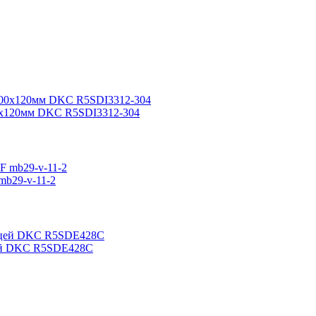
0х120мм DKC R5SDI3312-304
mb29-v-11-2
цей DKC R5SDE428C