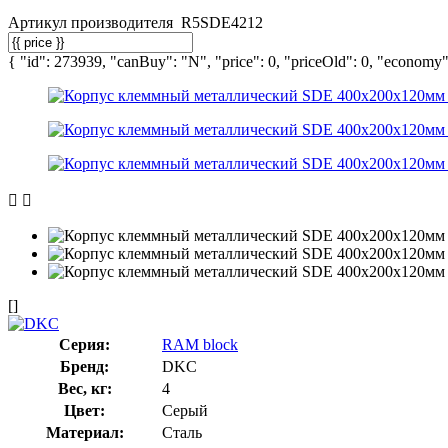
Артикул производителя
R5SDE4212
{ "id": 273939, "canBuy": "N", "price": 0, "priceOld": 0, "economy":
[]
Серия:
RAM block
Бренд:
DKC
Вес, кг:
4
Цвет:
Серый
Материал:
Сталь