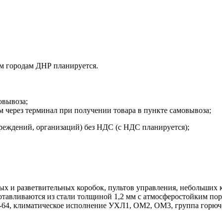
м городам ДНР планируется.
овывоза;
м через терминал при получении товара в пункте самовывоза;
реждений, организаций) без НДС (с НДС планируется);
х и разветвительных коробок, пультов управления, небольших 
отавливаются из стали толщиной 1,2 мм с атмосферостойким по
-64, климатическое исполнение УХЛ1, ОМ2, ОМ3, группа горюче