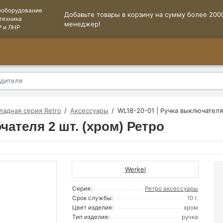
ооборудование
Добавьте товары в корзину на сумму более 2000
техника
менеджер!
Р и ЛНР
ладная серия Retro
Аксессуары
WL18-20-01 | Ручка выключателя
чателя 2 шт. (хром) Ретро
Werkel
Серия:
Ретро аксессуары
Срок службы:
10 г.
Цвет изделия:
хром
Тип изделия:
ручка