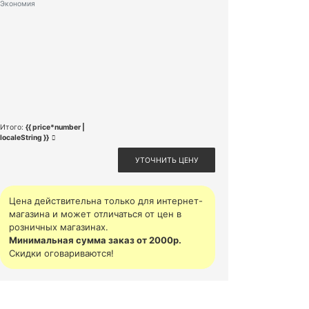
Экономия
Итого:
{{ price*number |
localeString }}
УТОЧНИТЬ ЦЕНУ
Цена действительна только для интернет-
магазина и может отличаться от цен в
розничных магазинах.
Минимальная сумма заказ от 2000р.
Скидки оговариваются!