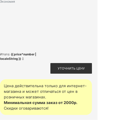
Экономия
Итого:
{{ price*number |
localeString }}
УТОЧНИТЬ ЦЕНУ
Цена действительна только для интернет-
магазина и может отличаться от цен в
розничных магазинах.
Минимальная сумма заказ от 2000р.
Скидки оговариваются!