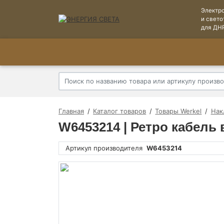
Электр
и свето
для ДН
Главная
Каталог товаров
Товары Werkel
Нак
W6453214 | Ретро кабель 
Артикул производителя
W6453214