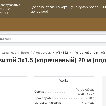
ооборудование
Добавьте товары в корзину на сумму более 2000
техника
менеджер!
Р и ЛНР
ладная серия Retro
Аксессуары
W6453214 | Ретро кабель витой 
витой 3х1.5 (коричневый) 20 м (под
Werkel
Ретро кабель
Серия:
коричневый
Срок службы:
10 г.
Материал изделия:
нить; медь