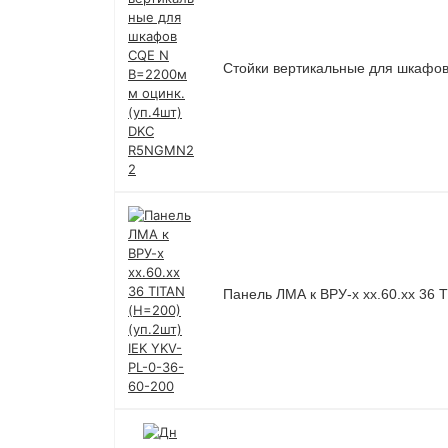
Стойки вертикальные для шкафо
Панель ЛМА к ВРУ-х хх.60.хх 36 T