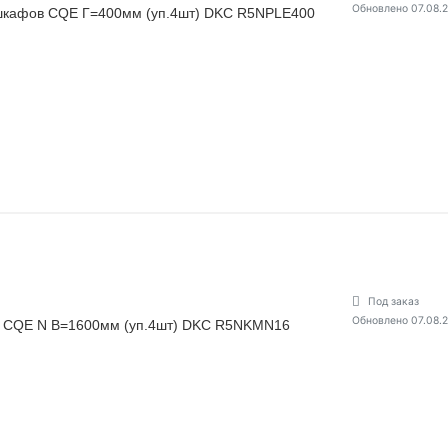
Обновлено 07.08.
 шкафов CQE Г=400мм (уп.4шт) DKC R5NPLE400
Под заказ
Обновлено 07.08.
в CQE N В=1600мм (уп.4шт) DKC R5NKMN16