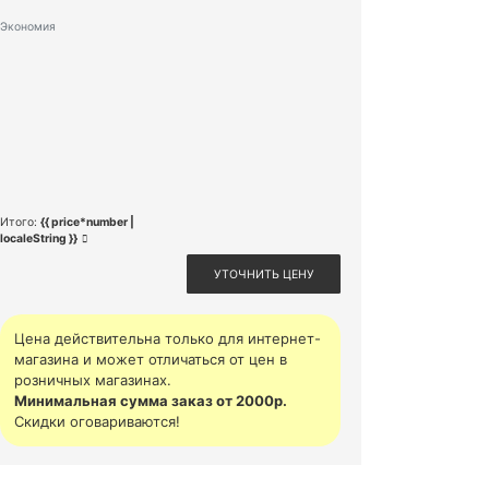
Экономия
Итого:
{{ price*number |
localeString }}
УТОЧНИТЬ ЦЕНУ
Цена действительна только для интернет-
магазина и может отличаться от цен в
розничных магазинах.
Минимальная сумма заказ от 2000р.
Скидки оговариваются!