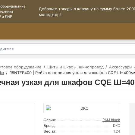
ооборудование
Добавьте товары в корзину на сумму более 2000
техника
менеджер!
Р и ЛНР
итовое оборудование
Щиты и шкафы, шинопровод
Аксессуары 
фа
R5NTFE400 | Рейка поперечная узкая для шкафов CQE Ш=400мм
ечная узкая для шкафов CQE Ш=40
Серия:
RAM block
Бренд:
DKC
Вес, кг:
1.24