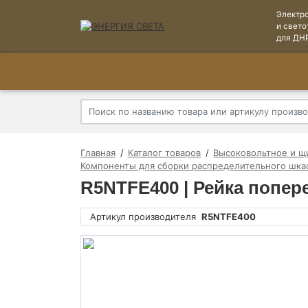
Электр
и свето
для ДН
Главная
Каталог товаров
Высоковольтное и щ
Компоненты для сборки распределительного шка
R5NTFE400 | Рейка попер
Артикул производителя
R5NTFE400