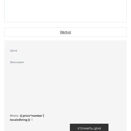
Werkel
Цена
Экономия
Итого:
{{ price*number |
localeString }}
УТОЧНИТЬ ЦЕНУ