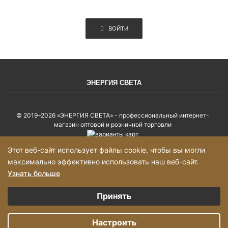
ВОЙТИ
ЭНЕРГИЯ СВЕТА
© 2019–2026 «ЭНЕРГИЯ СВЕТА» - профессиональный интернет-
магазин оптовой и розничной торговли
Этот веб-сайт использует файлы cookie, чтобы вы могли
Политика конфиденциальности
максимально эффективно использовать наш веб-сайт.
Карта сайта
Узнать больше
Выберите настройки cookie
Принять
Минимальные
Добавьте товары в корзину на сумму более 2000р и оформите заказ, с
Вами свяжется, менеджер!
Аналитические/Функциональные
Настроить