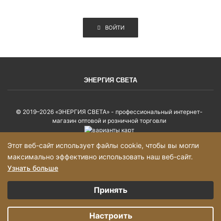
ВОЙТИ
ЭНЕРГИЯ СВЕТА
© 2019–2026 «ЭНЕРГИЯ СВЕТА» - профессиональный интернет-
магазин оптовой и розничной торговли
Этот веб-сайт использует файлы cookie, чтобы вы могли
Политика конфиденциальности
максимально эффективно использовать наш веб-сайт.
Карта сайта
Узнать больше
Выберите настройки cookie
Принять
Минимальные
Добавьте товары в корзину на сумму более 2000р и оформите заказ, с
Вами свяжется, менеджер!
Аналитические/Функциональные
Настроить