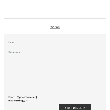
Werkel
Цена
Экономия
Итого:
{{ price*number |
localeString }}
УТОЧНИТЬ ЦЕНУ