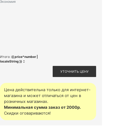
Экономия
Итого:
{{ price*number |
localeString }}
УТОЧНИТЬ ЦЕНУ
Цена действительна только для интернет-
магазина и может отличаться от цен в
розничных магазинах.
Минимальная сумма заказ от 2000р.
Скидки оговариваются!