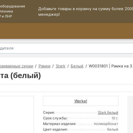
ооборудование
Добавьте товары в корзину на сумму более 2000
техника
менеджер!
Р и ЛНР
раиваемые серии
Рамки
Stark
Белый
W0031801 | Рамка на 3
ста (белый)
Werkel
Серия:
Stark белый
Срок службы:
10 г.
Материал изделия:
поликарбонат
Цвет изделия:
белый