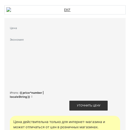
Цена
Экономия
Итого:
{{ price*number |
localeString }}
УТОЧНИТЬ ЦЕНУ
Цена действительна только для интернет-магазина и
может отличаться от цен в розничных магазинах.