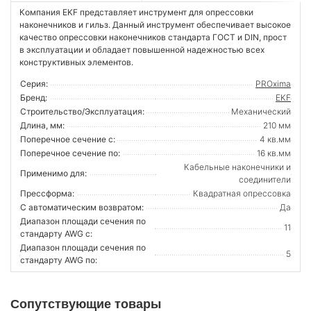
Компания EKF представляет инструмент для опрессовки
наконечников и гильз. Данный инструмент обеспечивает высокое
качество опрессовки наконечников стандарта ГОСТ и DIN, прост
в эксплуатации и обладает повышенной надежностью всех
конструктивных элементов.
Серия:
PROxima
Бренд:
EKF
Строительство/Эксплуатация:
Механический
Длина, мм:
210 мм
Поперечное сечение с:
4 кв.мм
Поперечное сечение по:
16 кв.мм
Кабельные наконечники и
Применимо для:
соединители
Прессформа:
Квадратная опрессовка
С автоматическим возвратом:
Да
Диапазон площади сечения по
11
стандарту AWG с:
Диапазон площади сечения по
5
стандарту AWG по:
Сопутствующие товары