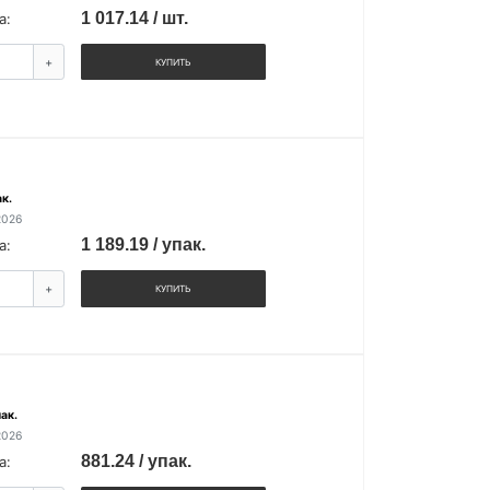
1 017.14 / шт.
а:
+
КУПИТЬ
к.
2026
1 189.19 / упак.
а:
+
КУПИТЬ
ак.
2026
881.24 / упак.
а: