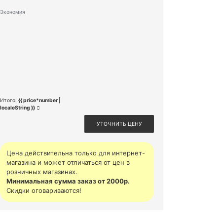
Экономия
Итого:
{{ price*number |
localeString }}
УТОЧНИТЬ ЦЕНУ
Цена действительна только для интернет-
магазина и может отличаться от цен в
розничных магазинах.
Минимальная сумма заказ от 2000р.
Скидки оговариваются!