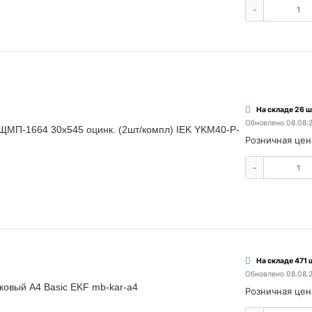
-
На складе 26 ш
Обновлено 08.08.
ЩМП-1664 30х545 оцинк. (2шт/компл) IEK YKM40-P-
Розничная цен
-
На складе 471 
Обновлено 08.08.
ковый А4 Basic EKF mb-kar-a4
Розничная цен