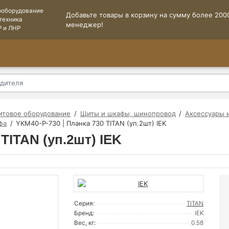
ооборудование
Добавьте товары в корзину на сумму более 2000
техника
менеджер!
Р и ЛНР
итовое оборудование
Щиты и шкафы, шинопровод
Аксессуары 
фа
YKM40-P-730 | Планка 730 TITAN (уп.2шт) IEK
TITAN (уп.2шт) IEK
Серия:
TITAN
Бренд:
IEK
Вес, кг:
0.58