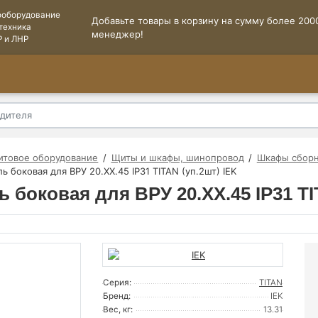
ооборудование
Добавьте товары в корзину на сумму более 2000
техника
менеджер!
Р и ЛНР
итовое оборудование
Щиты и шкафы, шинопровод
Шкафы сборн
ь боковая для ВРУ 20.ХХ.45 IP31 TITAN (уп.2шт) IEK
ь боковая для ВРУ 20.ХХ.45 IP31 TI
Серия:
TITAN
Бренд:
IEK
Вес, кг:
13.31