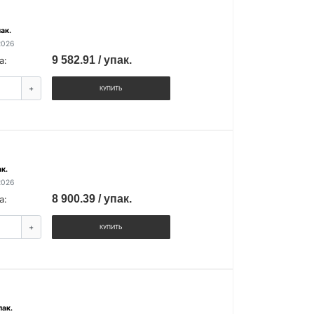
ак.
2026
9 582.91 / упак.
а:
+
КУПИТЬ
к.
2026
8 900.39 / упак.
а:
+
КУПИТЬ
пак.