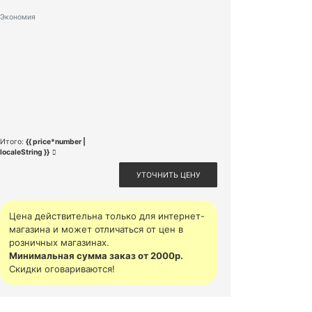
Экономия
Итого:
{{ price*number |
localeString }}
УТОЧНИТЬ ЦЕНУ
Цена действительна только для интернет-
магазина и может отличаться от цен в
розничных магазинах.
Минимальная сумма заказ от 2000р.
Скидки оговариваются!