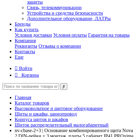
защиты
Связь, телекоммуникации
Устройства и средства безопасности
Дополнительное оборудование, ЛАТРы
Бренды
Как купить
Условия доставки
Условия оплаты
Гарантия на товары
Компания
Реквизиты
Отзывы о компании
Контакты
Еще
Войти
Корзина
Главная
Каталог товаров
Высоковольтное и щитовое оборудование
Щиты и шкафы, шинопровод
Корпуса щитов и шкафов
Щиток распределительный малогабаритный
nv-cbase-2+3 | Основание комбинированного щита Nova
2 DIN-рейки + 3 монтаж. платы 5 габарит IP41 PROxima