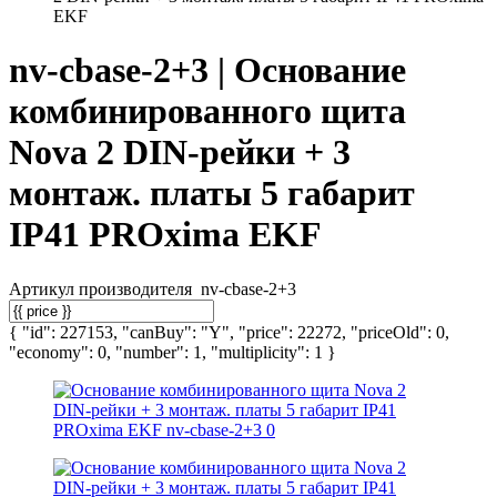
EKF
nv-cbase-2+3 | Основание
комбинированного щита
Nova 2 DIN-рейки + 3
монтаж. платы 5 габарит
IP41 PROxima EKF
Артикул производителя
nv-cbase-2+3
{ "id": 227153, "canBuy": "Y", "price": 22272, "priceOld": 0,
"economy": 0, "number": 1, "multiplicity": 1 }