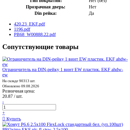
Тип покрытия:
Нет (без)
Прозрачная дверь:
Нет
Din рейка:
Да
420.23_EKF.pdf
1196.pdf
PB68_W00888.22.pdf
Сопутствующие товары
Ограничитель на DIN-рейку 1 винт EW пластик. EKF ahdw-
ew
На складе 90313 шт.
Обновлено 09.08.2026
Розничная цена:
20.87 / шт.
-
+
Купить