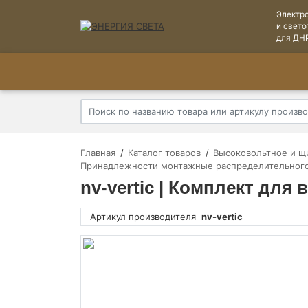
Электр
и свето
для ДН
Главная
Каталог товаров
Высоковольтное и щ
Принадлежности монтажные распределительног
nv-vertic | Комплект дл
Артикул производителя
nv-vertic