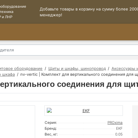
ооборудование
Добавьте товары в корзину на сумму более 2000
техника
менеджер!
Р и ЛНР
итовое оборудование
Щиты и шкафы, шинопровод
Аксессуары 
о шкафа
nv-vertic | Комплект для вертикального соединения для 
я вертикального соединения для щ
Серия:
PROxima
Бренд:
EKF
Вес, кг:
0.05