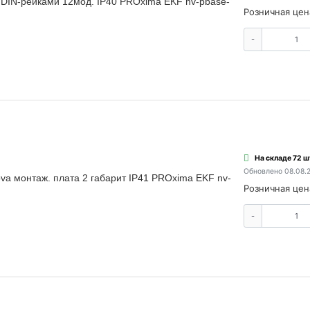
 DIN-рейками 12мод. IP40 PROxima EKF nv-pbase-
Розничная цен
-
На складе 72 ш
Обновлено 08.08.
a монтаж. плата 2 габарит IP41 PROxima EKF nv-
Розничная цен
-