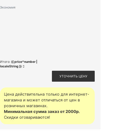
Экономия
Итого:
{{ price*number |
localeString }}
УТОЧНИТЬ ЦЕНУ
Цена действительна только для интернет-
магазина и может отличаться от цен в
розничных магазинах.
Минимальная сумма заказ от 2000р.
Скидки оговариваются!