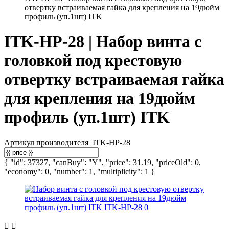
отвертку встраиваемая гайка для крепления на 19дюйм
профиль (уп.1шт) ITK
ITK-HP-28 | Набор винта с
головкой под крестовую
отвертку встраиваемая гайка
для крепления на 19дюйм
профиль (уп.1шт) ITK
Артикул производителя
ITK-HP-28
{ "id": 37327, "canBuy": "Y", "price": 31.19, "priceOld": 0,
"economy": 0, "number": 1, "multiplicity": 1 }