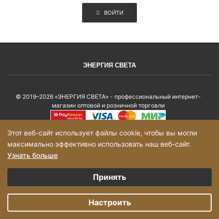
ВОЙТИ
ЭНЕРГИЯ СВЕТА
© 2019–2026 «ЭНЕРГИЯ СВЕТА» - профессиональный интернет-
магазин оптовой и розничной торговли
Политика конфиденциальности
Этот веб-сайт использует файлы cookie, чтобы вы могли
максимально эффективно использовать наш веб-сайт.
Карта сайта
Узнать больше
Выберите настройки cookie
Принять
Минимальные
Добавьте товары в корзину на сумму более 2000р и оформите заказ, с
Вами свяжется, менеджер!
Аналитические/Функциональные
Настроить