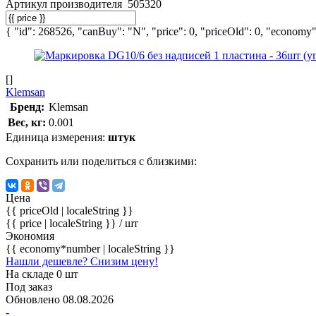
Артикул производителя
505320
{ "id": 268526, "canBuy": "N", "price": 0, "priceOld": 0, "economy":
[]
Klemsan
Бренд:
Klemsan
Вес, кг:
0.001
Единица измерения:
штук
Сохранить или поделиться с близкими:
Цена
{{ priceOld | localeString }}
{{ price | localeString }}
/ шт
Экономия
{{ economy*number | localeString }}
Нашли дешевле? Снизим цену!
На складе 0 шт
Под заказ
Обновлено 08.08.2026
-