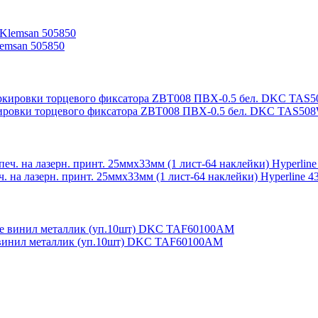
lemsan 505850
ркировки торцевого фиксатора ZBT008 ПВХ-0.5 бел. DKC TAS50
а лазерн. принт. 25ммх33мм (1 лист-64 наклейки) Hyperline 4
е винил металлик (уп.10шт) DKC TAF60100AM