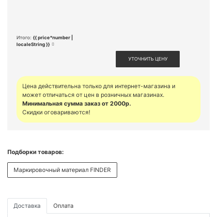
Итого:
{{ price*number |
localeString }}
УТОЧНИТЬ ЦЕНУ
Цена действительна только для интернет-магазина и
может отличаться от цен в розничных магазинах.
Минимальная сумма заказ от 2000р.
Скидки оговариваются!
Подборки товаров:
Маркировочный материал FINDER
Доставка
Оплата